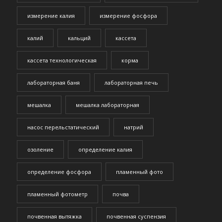
измерение калия
измерение фосфора
калий
кальций
кассета
кассета технологическая
корма
лабораторная баня
лабораторная печь
мешалка
мешалка лабораторная
насос перельстатический
натрий
озоление
определение калия
определение фосфора
пламенный фото
пламенный фотометр
почва
почвенная вытяжка
почвенная суспензия