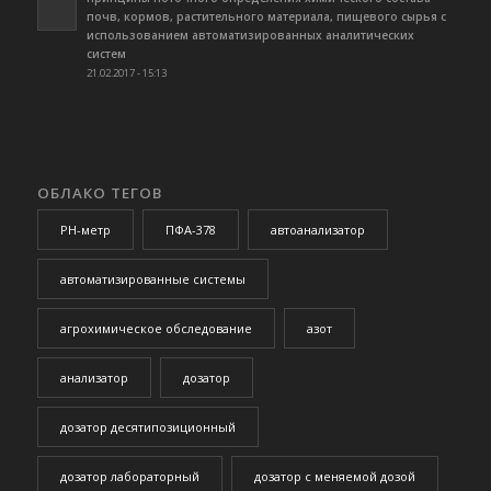
почв, кормов, растительного материала, пищевого сырья с
использованием автоматизированных аналитических
систем
21.02.2017 - 15:13
ОБЛАКО ТЕГОВ
PH-метр
ПФА-378
автоанализатор
автоматизированные системы
агрохимическое обследование
азот
анализатор
дозатор
дозатор десятипозиционный
дозатор лабораторный
дозатор с меняемой дозой