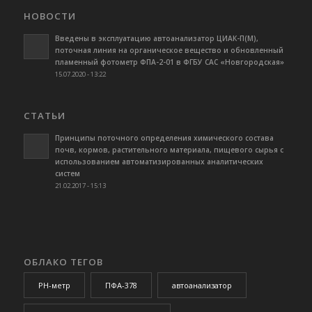
НОВОСТИ
Введены в эксплуатацию автоанализатор ЦИАК-П(М),
поточная линия на органическое вещество и обновленный
пламенный фотометр ФПА-2-01 в ФГБУ САС «Новгородская»
15.07.2020 - 13:22
СТАТЬИ
Принципы поточного определения химического состава
почв, кормов, растительного материала, пищевого сырья с
использованием автоматизированных аналитических
систем
21.02.2017 - 15:13
ОБЛАКО ТЕГОВ
PH-метр
ПФА-378
автоанализатор