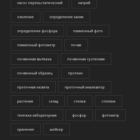
насос перельстатический
натрий
озоление
определение калия
определение фосфора
пламенный фото
пламенный фотометр
почва
почвенная вытяжка
почвенная суспензия
почвенный образец
протеин
проточная кювета
проточный анализатор
растения
склад
стелаж
стеллаж
тележка лабораторная
фосфор
фотометр
хранение
шейкер