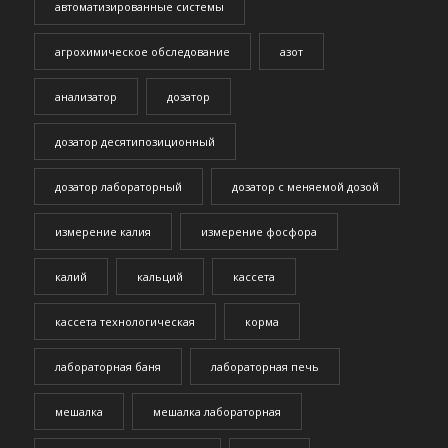
автоматизированные системы
агрохимическое обследование
азот
анализатор
дозатор
дозатор десятипозиционный
дозатор лабораторный
дозатор с меняемой дозой
измерение калия
измерение фосфора
калий
кальций
кассета
кассета технологическая
корма
лабораторная баня
лабораторная печь
мешалка
мешалка лабораторная