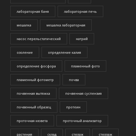
лабораторная баня
лабораторная печь
мешалка
мешалка лабораторная
насос перельстатический
натрий
озоление
определение калия
определение фосфора
пламенный фото
пламенный фотометр
почва
почвенная вытяжка
почвенная суспензия
почвенный образец
протеин
проточная кювета
проточный анализатор
растения
склад
стелаж
стеллаж