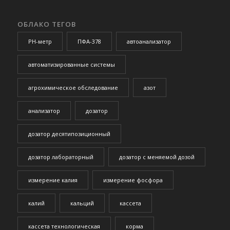
ОБЛАКО ТЕГОВ
PH-метр
ПФА-378
автоанализатор
автоматизированные системы
агрохимическое обследование
азот
анализатор
дозатор
дозатор десятипозиционный
дозатор лабораторный
дозатор с меняемой дозой
измерение калия
измерение фосфора
калий
кальций
кассета
кассета технологическая
корма